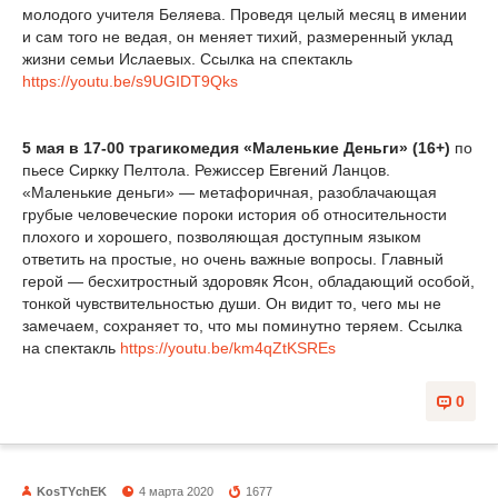
молодого учителя Беляева. Проведя целый месяц в имении
и сам того не ведая, он меняет тихий, размеренный уклад
жизни семьи Ислаевых. Ссылка на спектакль
https://youtu.be/s9UGIDT9Qks
5 мая в 17-00 трагикомедия «Маленькие Деньги» (16+)
по
пьесе Сиркку Пелтола. Режиссер Евгений Ланцов.
«Маленькие деньги» — метафоричная, разоблачающая
грубые человеческие пороки история об относительности
плохого и хорошего, позволяющая доступным языком
ответить на простые, но очень важные вопросы. Главный
герой — бесхитростный здоровяк Ясон, обладающий особой,
тонкой чувствительностью души. Он видит то, чего мы не
замечаем, сохраняет то, что мы поминутно теряем. Ссылка
на спектакль
https://youtu.be/km4qZtKSREs
0
KosTYchEK
4 марта 2020
1677