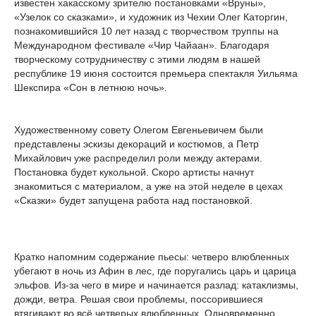
известен хакасскому зрителю постановками «Вруны»,
«Узелок со сказками», и художник из Чехии Олег Каторгин,
познакомившийся 10 лет назад с творчеством труппы на
Международном фестивале «Чир Чайаан». Благодаря
творческому сотрудничеству с этими людям в нашей
республике 19 июня состоится премьера спектакля Уильяма
Шекспира «Сон в летнюю ночь».
Художественному совету Олегом Евгеньевичем были
представлены эскизы декораций и костюмов, а Петр
Михайлович уже распределил роли между актерами.
Постановка будет кукольной. Скоро артисты начнут
знакомиться с материалом, а уже на этой неделе в цехах
«Сказки» будет запущена работа над постановкой.
Кратко напомним содержание пьесы: четверо влюбленных
убегают в ночь из Афин в лес, где поругались царь и царица
эльфов. Из-за чего в мире и начинается разлад: катаклизмы,
дожди, ветра. Решая свои проблемы, поссорившиеся
втягивают во всё четверых влюбленных. Одновременно