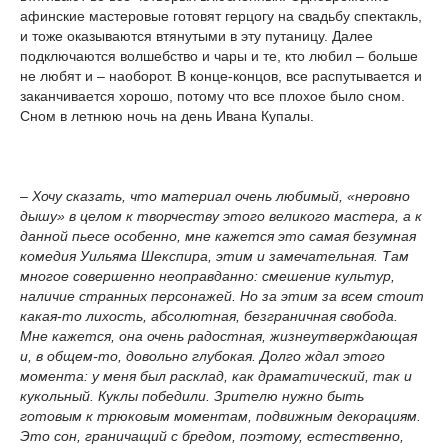
афинские мастеровые готовят герцогу на свадьбу спектакль,
и тоже оказываются втянутыми в эту путаницу. Далее
подключаются волшебство и чары и те, кто любил – больше
не любят и – наоборот. В конце-концов, все распутывается и
заканчивается хорошо, потому что все плохое было сном.
Сном в летнюю ночь на день Ивана Купалы.
– Хочу сказать, что материал очень любимый, «неровно
дышу» в целом к творчеству этого великого мастера, а к
данной пьесе особенно, мне кажется это самая безумная
комедия Уильяма Шекспира, этим и замечательная. Там
многое совершенно неоправданно: смешение культур,
наличие странных персонажей. Но за этим за всем стоит
какая-то лихость, абсолютная, безграничная свобода.
Мне кажется, она очень радостная, жизнеутверждающая
и, в общем-то, довольно глубокая. Долго ждал этого
момента: у меня был расклад, как драматический, так и
кукольный. Куклы победили. Зрителю нужно быть
готовым к трюковым моментам, подвижным декорациям.
Это сон, граничащий с бредом, поэтому, естественно,