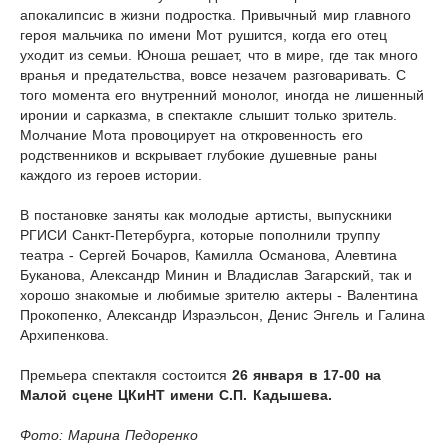
апокалипсис в жизни подростка. Привычный мир главного
героя мальчика по имени Мот рушится, когда его отец
уходит из семьи. Юноша решает, что в мире, где так много
вранья и предательства, вовсе незачем разговаривать. С
того момента его внутренний монолог, иногда не лишенный
иронии и сарказма, в спектакле слышит только зритель.
Молчание Мота провоцирует на откровенность его
родственников и вскрывает глубокие душевные раны
каждого из героев истории.
В постановке заняты как молодые артисты, выпускники
РГИСИ Санкт-Петербурга, которые пополнили труппу
театра - Сергей Бочаров, Камилла Османова, Алевтина
Буканова, Александр Минин и Владислав Загарский, так и
хорошо знакомые и любимые зрителю актеры - Валентина
Прокопенко, Александр Израэльсон, Денис Энгель и Галина
Архипенкова.
Премьера спектакля состоится
26 января в 17-00 на
Малой сцене ЦКиНТ имени С.П. Кадышева.
Фото: Марина Педоренко