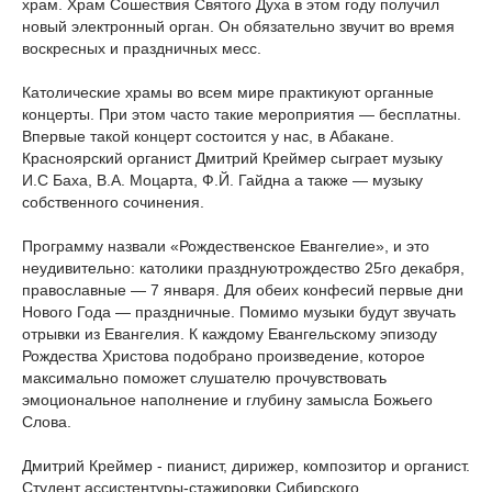
храм. Храм Сошествия Святого Духа в этом году получил
новый электронный орган. Он обязательно звучит во время
воскресных и праздничных месс.
Католические храмы во всем мире практикуют органные
концерты. При этом часто такие мероприятия — бесплатны.
Впервые такой концерт состоится у нас, в Абакане.
Красноярский органист Дмитрий Креймер сыграет музыку
И.С Баха, В.А. Моцарта, Ф.Й. Гайдна а также — музыку
собственного сочинения.
Программу назвали «Рождественское Евангелие», и это
неудивительно: католики празднуютрождество 25го декабря,
православные — 7 января. Для обеих конфесий первые дни
Нового Года — праздничные. Помимо музыки будут звучать
отрывки из Евангелия. К каждому Евангельскому эпизоду
Рождества Христова подобрано произведение, которое
максимально поможет слушателю прочувствовать
эмоциональное наполнение и глубину замысла Божьего
Слова.
Дмитрий Креймер - пианист, дирижер, композитор и органист.
Студент ассистентуры-стажировки Сибирского