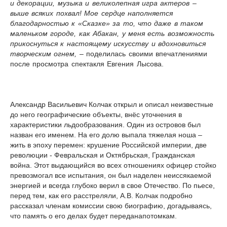
и декорации, музыка и великолепная игра актеров –
выше всяких похвал! Мое сердце наполняется
благодарностью к «Сказке» за то, что даже в таком
маленьком городе, как Абакан, у меня есть возможность
прикоснуться к настоящему искусству и вдохновиться
творческим огнем,
– поделилась своими впечатлениями
после просмотра спектакля Евгения Лысова.
Александр Васильевич Колчак открыл и описал неизвестные
до него географические объекты, внёс уточнения в
характеристики льдообразования. Один из островов был
назван его именем. На его долю выпала тяжелая ноша –
жить в эпоху перемен: крушение Российской империи, две
революции - Февральская и Октябрьская, Гражданская
война. Этот выдающийся во всех отношениях офицер стойко
превозмогал все испытания, он был наделен неиссякаемой
энергией и всегда глубоко верил в свое Отечество. По пьесе,
перед тем, как его расстреляли, А.В. Колчак подробно
рассказал членам комиссии свою биографию, догадываясь,
что память о его делах будет переданапотомкам.