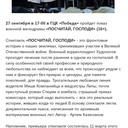
27 сентября в 17-00 в ГЦК «Победа»
пройдет показ
военной мелодрамы
«ПОСЧИТАЙ, ГОСПОДИ» (16+).
Спектакль
«ПОСЧИТАЙ, ГОСПОДИ»
- это фронтовые
истории о наших земляках, принимавших участие в Великой
Отечественной войне. Военный корреспондент Худоногов
проходит лечение после ранения в одном из госпиталей. В
силу особенностей своей профессии и природного
любопытства он наблюдает за всем, что происходит рядом с
ним и фиксирует без прикрас и цензуры, для памяти
поколений, для правды. Трогательная любовная линия
водителя Миши Компанийца и медсестры Липы, почти
преступный роман Стюрки и комбата, страшный приказ
комиссара, который надо выполнить – все это реальные
истории, живших когда-то людей.В основу спектакля легла
документальная пьеса, написанная по архивным
материалам военных лет. Автор - Артем Казюханов.
Напомним, премьера спектакля состоялась 11 марта этого