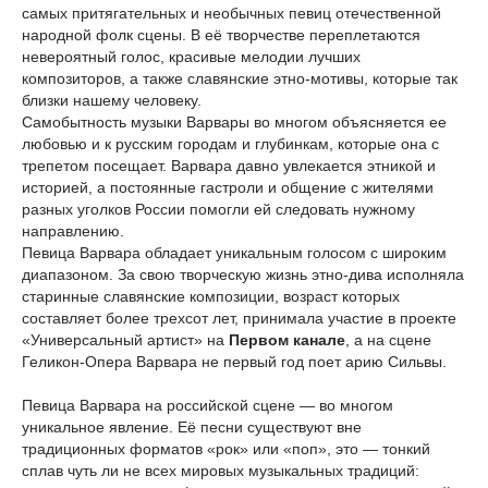
самых притягательных и необычных певиц отечественной
народной фолк сцены. В её творчестве переплетаются
невероятный голос, красивые мелодии лучших
композиторов, а также славянские этно-мотивы, которые так
близки нашему человеку.
Самобытность музыки Варвары во многом объясняется ее
любовью и к русским городам и глубинкам, которые она с
трепетом посещает. Варвара давно увлекается этникой и
историей, а постоянные гастроли и общение с жителями
разных уголков России помогли ей следовать нужному
направлению.
Певица Варвара обладает уникальным голосом с широким
диапазоном. За свою творческую жизнь этно-дива исполняла
старинные славянские композиции, возраст которых
составляет более трехсот лет, принимала участие в проекте
«Универсальный артист» на
Первом канале
, а на сцене
Геликон-Опера Варвара не первый год поет арию Сильвы.
Певица Варвара на российской сцене — во многом
уникальное явление. Её песни существуют вне
традиционных форматов «рок» или «поп», это — тонкий
сплав чуть ли не всех мировых музыкальных традиций: