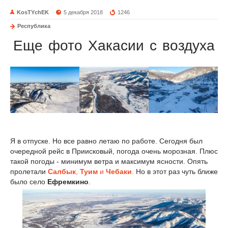
KosTYchEK
5 декабря 2018
1246
Республика
Еще фото Хакасии с воздуха
Я в отпуске. Но все равно летаю по работе. Сегодня был
очередной рейс в Приисковый, погода очень морозная. Плюс
такой погоды - минимум ветра и максимум ясности. Опять
пролетали
Салбык
,
Туим
и
Чебаки
.
Но в этот раз чуть ближе
было село
Ефремкино
.