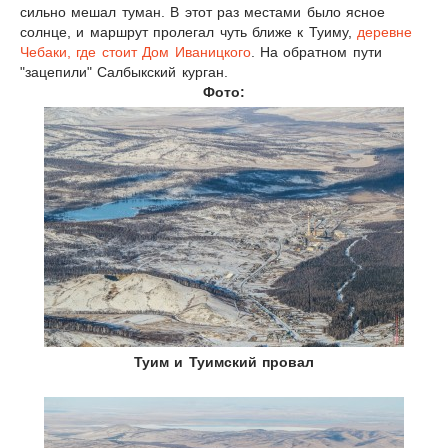
сильно мешал туман. В этот раз местами было ясное
солнце, и маршрут пролегал чуть ближе к Туиму,
деревне
Чебаки, где стоит Дом Иваницкого
. На обратном пути
"зацепили" Салбыкский курган.
Фото:
Туим и Туимский провал