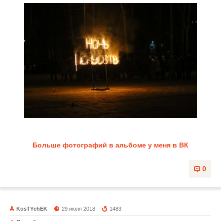
Больше фотографий в альбоме у меня в ВК
0
KosTYchEK
29 июля 2018
1483