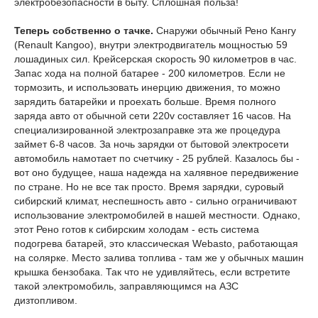
электробезопасности в быту. Сплошная польза!
Теперь собственно о тачке.
Снаружи обычный Рено Кангу
(Renault Kangoo), внутри электродвигатель мощностью 59
лошадиных сил. Крейсерская скорость 90 километров в час.
Запас хода на полной батарее - 200 километров. Если не
тормозить, и использовать инерцию движения, то можно
зарядить батарейки и проехать больше. Время полного
заряда авто от обычной сети 220v составляет 16 часов. На
специализированной электрозаправке эта же процедура
займет 6-8 часов. За ночь зарядки от бытовой электросети
автомобиль намотает по счетчику - 25 рублей. Казалось бы -
вот оно будущее, наша надежда на халявное передвижение
по стране. Но не все так просто. Время зарядки, суровый
сибирский климат, неспешность авто - сильно ограничивают
использование электромобилей в нашей местности. Однако,
этот Рено готов к сибирским холодам - есть система
подогрева батарей, это классическая Webasto, работающая
на солярке. Место залива топлива - там же у обычных машин
крышка бензобака. Так что не удивляйтесь, если встретите
такой электромобиль, заправляющимся на АЗС
дизтопливом.