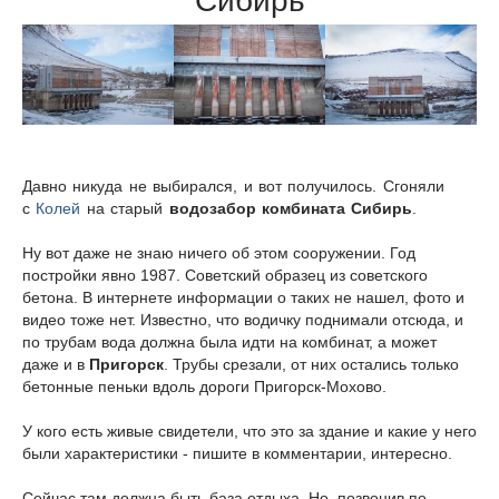
Сибирь
Давно никуда не выбирался, и вот получилось. Сгоняли
с
Колей
на старый
водозабор
комбината Сибирь
.
Ну вот даже не знаю ничего об этом сооружении. Год
постройки явно 1987. Советский образец из советского
бетона. В интернете информации о таких не нашел, фото и
видео тоже нет. Известно, что водичку поднимали отсюда, и
по трубам вода должна была идти на комбинат, а может
даже и в
Пригорск
. Трубы срезали, от них остались только
бетонные пеньки вдоль дороги Пригорск-Мохово.
У кого есть живые свидетели, что это за здание и какие у него
были характеристики - пишите в комментарии, интересно.
Сейчас там должна быть база отдыха. Но, позвонив по