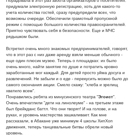
Порадовала в этот раз забота организаторов о посетителях:
придумали электронную регистрацию, хоть для какого-то
учета количества гостей, сразу предупредили всех, что
возможны очереди. Обеспечили грамотный пропускной
режим с помощью большого количества правоохранителей.
Приятно чувствовать себя в безопасности. Еще и МЧС
рядышком были.
Встретил очень много знакомых предпринимателей, говорят,
что в этот раз с них даже аренду взяли меньше обычного -
еще один плюсик музею. Теперь о площадках: их было
очень много, найти занятие по душе и потратить кровно
заработанные мог каждый. Для детей просто уйма досуга и
развлечений. Не забыли и о еде - перекусить можно было до
самого окончания акции. Смело скажу: "хлеба и зрелищ
хватило всем".
Понравились ребята из минусинского театра "
Эгоист
".
Очень впечатлили "дети на линолеуме" - на третьем этаже
был брейкданс баттл. Что они творят! И на голове, и на
руках, и уровень мастерства зашкаливает. Как мне
рассказали, в Абакане уже минимум 4 школы ХипХоп
движения, теперь танцевальные битвы обрели новый
уровень.